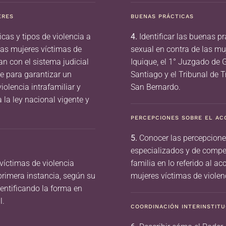
ERES
BUENAS PRÁCTICAS
cas y tipos de violencia a
4.
Identificar las buenas prá
las mujeres víctimas de
sexual en contra de las mu
an con el sistema judicial
Iquique, el 1° Juzgado de 
le para garantizar un
Santiago y el Tribunal de 
iolencia intrafamiliar y
San Bernardo.
 la ley nacional vigente y
PERCEPCIONES SOBRE EL ACC
5.
Conocer las percepciones
especializados y de compe
víctimas de violencia
familia en lo referido al ac
 primera instancia, según su
mujeres víctimas de violenc
identificando la forma en
l.
COORDINACIÓN INTERINSTIT