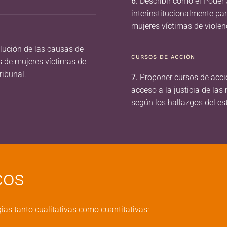
6.
Describir cómo el Poder J
interinstitucionalmente par
mujeres víctimas de violenc
olución de las causas de
CURSOS DE ACCIÓN
as de mujeres víctimas de
ribunal.
7.
Proponer cursos de acci
acceso a la justicia de las
según los hallazgos del es
cos
ias tanto cualitativas como cuantitativas: