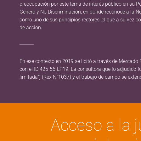
preocupación por este tema de interés público en su Po
Género y No Discriminación, en donde reconoce a la N
como uno de sus principios rectores, el que a su vez co
de acción.
En ese contexto en 2019 se licitó a través de Mercado P
con el ID 425-56-LP19. La consultora que lo adjudicó f
limitada”) (Rex N°1037) y el trabajo de campo se exte
Acceso a la j