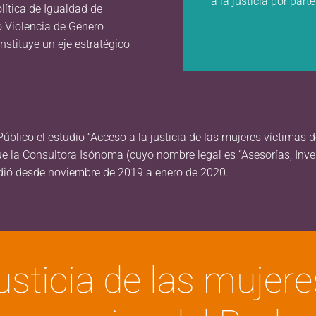
a la justicia por part
lítica de Igualdad de
o Violencia de Género
nstituye un eje estratégico
úblico el estudio “Acceso a la justicia de las mujeres víctimas d
ue la Consultora Isónoma (cuyo nombre legal es “Asesorías, Inv
ndió desde noviembre de 2019 a enero de 2020.
usticia de las mujer