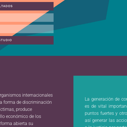
LTADOS
STUDIO
 organismos internacionales
La generación de con
a forma de discriminación
es de vital importan
víctimas, produce
puntos fuertes y otro
ollo económico de los
así generar las acci
 forma abierta su