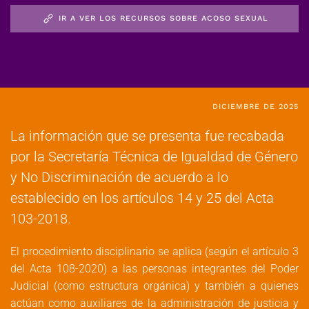
IR A VER LOS RECURSOS SOBRE ACOSO SEXUAL
DICIEMBRE DE 2025
La información que se presenta fue recabada
por la Secretaría Técnica de Igualdad de Género
y No Discriminación de acuerdo a lo
establecido en los artículos 14 y 25 del Acta
103-2018.
El procedimiento disciplinario se aplica (según el artículo 3
del Acta 108-2020) a las personas integrantes del Poder
Judicial (como estructura orgánica) y también a quienes
actúan como auxiliares de la administración de justicia y