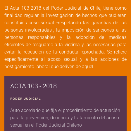
El Acta 103-2018 del Poder Judicial de Chile, tiene como
finalidad regular la investigación de hechos que pudieran
constituir acoso sexual -respetando las garantías de las
personas involucradas-, la imposición de sanciones a las
personas responsables y la adopción de medidas
eficientes de resguardo a la víctima y las necesarias para
evitar la repetición de la conducta reprochada. Se refiere
específicamente al acoso sexual y a las acciones de
hostigamiento laboral que deriven de aquel.
ACTA 103 - 2018
PODER JUDICIAL
Auto acordado que fija el procedimiento de actuación
para la prevención, denuncia y tratamiento del acoso
sexual en el Poder Judicial Chileno