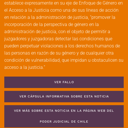
establece expresamente en su eje de Enfoque de Género en
el Acceso a la Justicia como una de sus líneas de acción
en relación a la administración de justicia, “promover la
incorporación de la perspectiva de género en la
administración de justicia, con el objeto de permitir a
juzgadores y juzgadoras detectar las condiciones que
pueden perpetuar violaciones a los derechos humanos de
las personas en razón de su género y de cualquier otra
condición de vulnerabilidad, que impidan u obstaculicen su
acceso a la justicia.”
VER FALLO
VER CÁPSULA INFORMATIVA SOBRE ESTA NOTICIA
VER MÁS SOBRE ESTA NOTICIA EN LA PÁGINA WEB DEL
PODER JUDICIAL DE CHILE