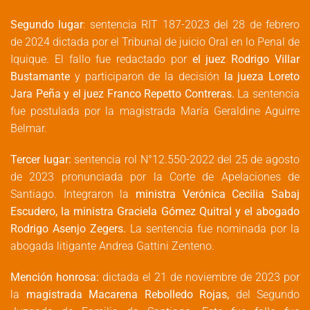
Segundo lugar
: sentencia RIT 187-2023 del 28 de febrero
de 2024 dictada por el Tribunal de juicio Oral en lo Penal de
Iquique. El fallo fue redactado por
el juez
Rodrigo Villar
Bustamante
y participaron de la decisión
la jueza Loreto
Jara Peña y el juez Franco Repetto Contreras.
La sentencia
fue postulada por la magistrada María Geraldine Aguirre
Belmar.
Tercer lugar:
sentencia rol N°12.550-2022 del 25 de agosto
de 2023 pronunciada por la Corte de Apelaciones de
Santiago. Integraron la
ministra Verónica Cecilia Sabaj
Escudero, la ministra Graciela Gómez Quitral y el abogado
Rodrigo Asenjo Zegers.
La sentencia fue nominada por la
abogada litigante Andrea Gattini Zenteno.
Mención honrosa:
dictada el 21 de noviembre de 2023 por
la
magistrada Macarena Rebolledo Rojas,
del Segundo