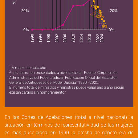
-30%
20%
-20%
-24%
-22,2%
-20%
-11%
-9%
0%
0%
1994
2006
2018
1998
2010
2022
1990
2024
2002
2014
1
A marzo de cada año.
2
Los datos son presentados a nivel nacional. Fuente: Corporación
Administrativa del Poder Judicial, Publicación Oficial del Escalafón
General de Antigüedad del Poder Judicial, 1990 - 2025.
El número total de ministros y ministras puede variar año a año según
existan cargos sin nombramiento."
En las Cortes de Apelaciones (total a nivel nacional) la
situación en términos de representatividad de las mujeres
es más auspiciosa: en 1990 la brecha de género era de