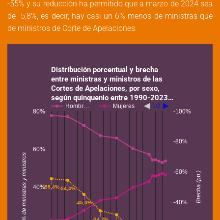
-55% y su reducción ha permitido que a marzo de 2024 sea
de -5,8%, es decir, hay casi un 6% menos de ministras que
de ministros de Corte de Apelaciones.
Distribución porcentual y brecha
entre ministras y ministros de las
Cortes de Apelaciones, por sexo,
según quinquenio entre 1990-2023…
Hombr…
Mujeres
1/2
80%
-100%
-80%
60%
% de ministras y ministros
-60%
Brecha (pp.)
40%
-55,4%
-54,4%
-40%
-45,0%
-34,2%