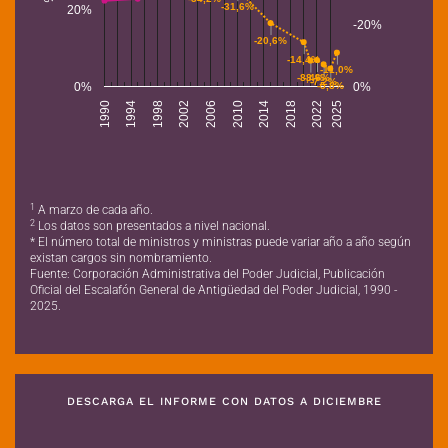
-31,6%
20%
-20%
-20,6%
-14,4%
-11,0%
-8,6%
-8,4%
-7,2%
0%
0%
-5,8%
1990
2002
2014
1998
2010
2022
2025
1994
2006
2018
1
A marzo de cada año.
2
Los datos son presentados a nivel nacional.
* El número total de ministros y ministras puede variar año a año según
existan cargos sin nombramiento.
Fuente: Corporación Administrativa del Poder Judicial, Publicación
Oficial del Escalafón General de Antigüedad del Poder Judicial, 1990 -
2025.
DESCARGA EL INFORME CON DATOS A DICIEMBRE