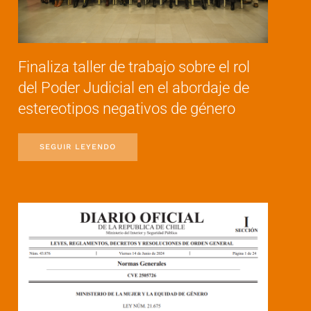
Finaliza taller de trabajo sobre el rol
del Poder Judicial en el abordaje de
estereotipos negativos de género
SEGUIR LEYENDO