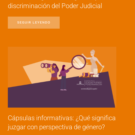
discriminación del Poder Judicial
SEGUIR LEYENDO
Cápsulas informativas: ¿Qué significa
juzgar con perspectiva de género?