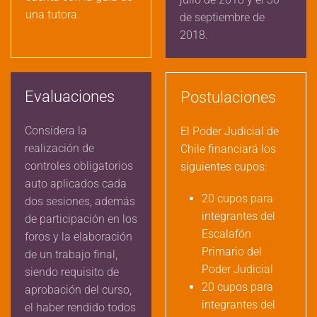
una tutora.
de septiembre de
2018.
Evaluaciones
Postulaciones
Considera la
El Poder Judicial de
realización de
Chile financiará los
controles obligatorios
siguientes cupos:
auto aplicados cada
20 cupos para
dos sesiones, además
integrantes del
de participación en los
Escalafón
foros y la elaboración
Primario del
de un trabajo final,
Poder Judicial
siendo requisito de
20 cupos para
aprobación del curso,
integrantes del
el haber rendido todos