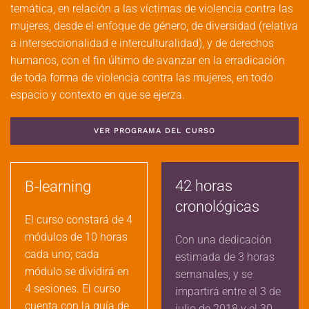
temática, en relación a las víctimas de violencia contra las
mujeres, desde el enfoque de género, de diversidad (relativa
a interseccionalidad e interculturalidad), y de derechos
humanos, con el fin último de avanzar en la erradicación
de toda forma de violencia contra las mujeres, en todo
espacio y contexto en que se ejerza.
VER PROGRAMA DEL CURSO
42 horas
B-learning
cronológicas
El curso constará de 4
módulos de 10 horas
Con una dedicación
cada uno; cada
estimada de 3 horas
módulo se dividirá en
semanales, y se
4 sesiones. El curso
impartirá entre el 3 de
cuenta con la guía de
julio de 2018 y el 30