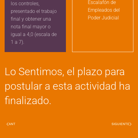
Escalafón de
los controles,
Empleados del
presentado el trabajo
Poder Judicial
final y obtener una
nota final mayor o
igual a 4,0 (escala de
1 a 7).
Lo Sentimos, el plazo para
postular a esta actividad ha
finalizado.
ANT
SIGUIENTE