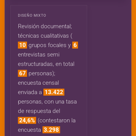
DISEÑO MIXTO
Revisión documental;
técnicas cualitativas (
10
grupos focales y
6
entrevistas semi
estructuradas, en total
67
personas);
encuesta censal
enviada a
13.422
personas, con una tasa
de respuesta del
24,6%
(contestaron la
encuesta
3.298