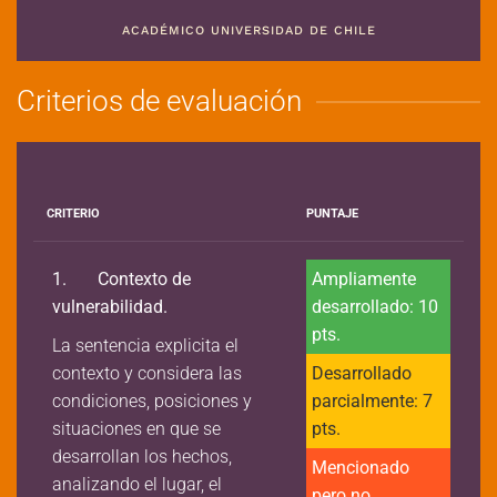
ACADÉMICO UNIVERSIDAD DE CHILE
Criterios de evaluación
CRITERIO
PUNTAJE
1.
Contexto de
Ampliamente
vulnerabilidad.
desarrollado: 10
pts.
La sentencia explicita el
contexto y considera las
Desarrollado
condiciones, posiciones y
parcialmente: 7
situaciones en que se
pts.
desarrollan los hechos,
Mencionado
analizando el lugar, el
pero no