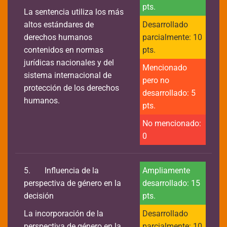
pts.
La sentencia utiliza los más
altos estándares de
Desarrollado
derechos humanos
parcialmente: 10
contenidos en normas
pts.
jurídicas nacionales y del
Mencionado
sistema internacional de
pero no
protección de los derechos
desarrollado: 5
humanos.
pts.
No mencionado:
0
5.
Influencia de la
Ampliamente
perspectiva de género en la
desarrollado: 15
decisión
pts.
La incorporación de la
Desarrollado
perspectiva de género en la
parcialmente: 10